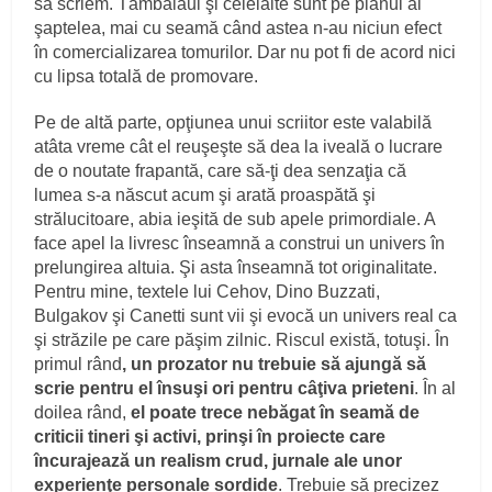
să scriem. Tămbălăul şi celelalte sunt pe planul al
şaptelea, mai cu seamă când astea n-au niciun efect
în comercializarea tomurilor. Dar nu pot fi de acord nici
cu lipsa totală de promovare.
Pe de altă parte, opţiunea unui scriitor este valabilă
atâta vreme cât el reuşeşte să dea la iveală o lucrare
de o noutate frapantă, care să-ţi dea senzaţia că
lumea s-a născut acum şi arată proaspătă şi
strălucitoare, abia ieşită de sub apele primordiale. A
face apel la livresc înseamnă a construi un univers în
prelungirea altuia. Şi asta înseamnă tot originalitate.
Pentru mine, textele lui Cehov, Dino Buzzati,
Bulgakov şi Canetti sunt vii şi evocă un univers real ca
şi străzile pe care păşim zilnic. Riscul există, totuşi. În
primul rând
, un prozator nu trebuie să ajungă să
scrie pentru el însuşi ori pentru câţiva prieteni
. În al
doilea rând,
el poate trece nebăgat în seamă de
criticii tineri şi activi, prinşi în proiecte care
încurajează un realism crud, jurnale ale unor
experienţe personale sordide
. Trebuie să precizez