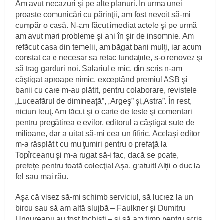
Am avut necazuri şi pe alte planuri. În urma unei
proaste comunicări cu părinţii, am fost nevoit să-mi
cumpăr o casă. N-am făcut imediat actele şi pe urmă
am avut mari probleme şi ani în şir de insomnie. Am
refăcut casa din temelii, am băgat bani mulţi, iar acum
constat că e necesar să refac fundaţiile, s-o renovez şi
să trag garduri noi. Salariul e mic, din scris n-am
câştigat aproape nimic, exceptând premiul ASB şi
banii cu care m-au plătit, pentru colaborare, revistele
„Luceafărul de dimineaţă”, „Argeş” şi„Astra”. În rest,
niciun leuţ. Am făcut şi o carte de teste şi comentarii
pentru pregătirea elevilor, editorul a câştigat sute de
milioane, dar a uitat să-mi dea un fifiric. Acelaşi editor
m-a răsplătit cu mulţumiri pentru o prefaţă la
Topîrceanu şi m-a rugat să-i fac, dacă se poate,
prefeţe pentru toată colecţia! Aşa, gratuit! Alţii o duc la
fel sau mai rău.
Aşa că visez să-mi schimb serviciul, să lucrez la un
birou sau să am altă slujbă – Faulkner şi Dumitru
Ungureanu au fost fochişti – şi să am timp pentru scris