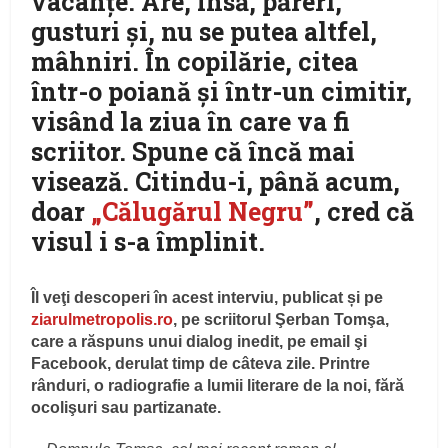
vacanţe. Are, însă, păreri,
gusturi şi, nu se putea altfel,
mâhniri. În copilărie, citea
într-o poiană şi într-un cimitir,
visând la ziua în care va fi
scriitor. Spune că încă mai
visează. Citindu-i, până acum,
doar
„Călugărul Negru”
, cred că
visul i s-a împlinit.
Îl veţi descoperi în acest interviu, publicat și pe
ziarulmetropolis.ro
, pe scriitorul Şerban Tomşa,
care a răspuns unui dialog inedit, pe email şi
Facebook, derulat timp de câteva zile. Printre
rânduri, o radiografie a lumii literare de la noi, fără
ocolişuri sau partizanate.