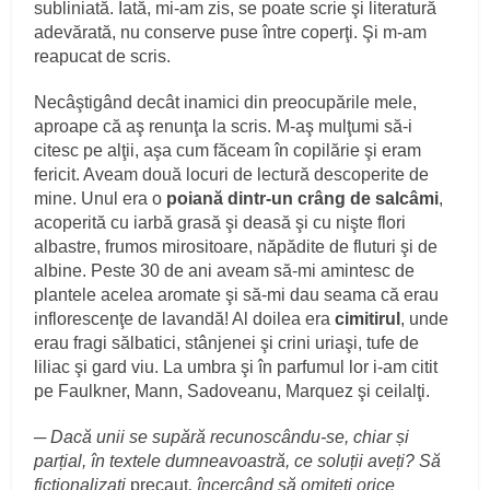
subliniată. Iată, mi-am zis, se poate scrie şi literatură
adevărată, nu conserve puse între coperţi. Şi m-am
reapucat de scris.
Necâştigând decât inamici din preocupările mele,
aproape că aş renunţa la scris. M-aş mulţumi să-i
citesc pe alţii, aşa cum făceam în copilărie şi eram
fericit. Aveam două locuri de lectură descoperite de
mine. Unul era o
poiană dintr-un crâng de salcâmi
,
acoperită cu iarbă grasă şi deasă şi cu nişte flori
albastre, frumos mirositoare, năpădite de fluturi şi de
albine. Peste 30 de ani aveam să-mi amintesc de
plantele acelea aromate şi să-mi dau seama că erau
inflorescenţe de lavandă! Al doilea era
cimitirul
, unde
erau fragi sălbatici, stânjenei şi crini uriaşi, tufe de
liliac şi gard viu. La umbra şi în parfumul lor i-am citit
pe Faulkner, Mann, Sadoveanu, Marquez şi ceilalţi.
─
Dacă unii se supără recunoscându-se, chiar și
parțial, în textele dumneavoastră, ce soluții aveți? Să
ficționalizați
precaut
, încercând să omiteți orice