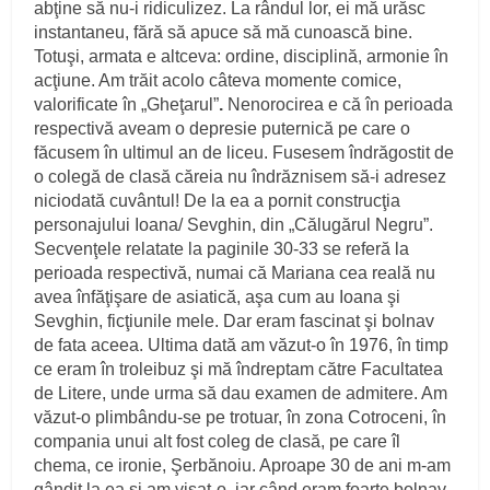
abţine să nu-i ridiculizez. La rândul lor, ei mă urăsc
instantaneu, fără să apuce să mă cunoască bine.
Totuşi, armata e altceva: ordine, disciplină, armonie în
acţiune. Am trăit acolo câteva momente comice,
valorificate în „Gheţarul”
.
Nenorocirea e că în perioada
respectivă aveam o depresie puternică pe care o
făcusem în ultimul an de liceu. Fusesem îndrăgostit de
o colegă de clasă căreia nu îndrăznisem să-i adresez
niciodată cuvântul! De la ea a pornit construcţia
personajului Ioana/ Sevghin, din „Călugărul Negru”.
Secvenţele relatate la paginile 30-33 se referă la
perioada respectivă, numai că Mariana cea reală nu
avea înfăţişare de asiatică, aşa cum au Ioana şi
Sevghin, ficţiunile mele. Dar eram fascinat şi bolnav
de fata aceea. Ultima dată am văzut-o în 1976, în timp
ce eram în troleibuz şi mă îndreptam către Facultatea
de Litere, unde urma să dau examen de admitere. Am
văzut-o plimbându-se pe trotuar, în zona Cotroceni, în
compania unui alt fost coleg de clasă, pe care îl
chema, ce ironie, Şerbănoiu. Aproape 30 de ani m-am
gândit la ea şi am visat-o, iar când eram foarte bolnav,