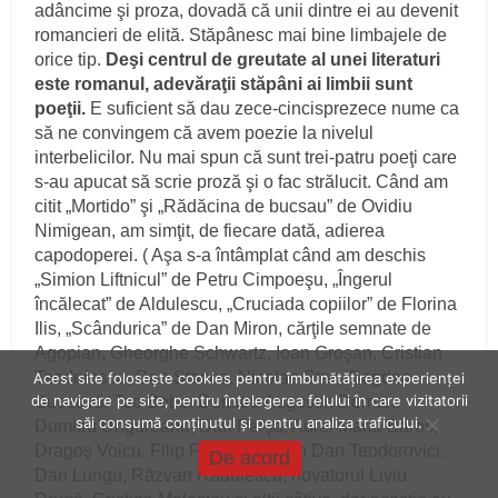
adâncime şi proza, dovadă că unii dintre ei au devenit
romancieri de elită. Stăpânesc mai bine limbajele de
orice tip.
Deşi centrul de greutate al unei literaturi
este romanul, adevăraţii stăpâni ai limbii sunt
poeţii.
E suficient să dau zece-cincisprezece nume ca
să ne convingem că avem poezie la nivelul
interbelicilor. Nu mai spun că sunt trei-patru poeţi care
s-au apucat să scrie proză şi o fac strălucit. Când am
citit „Mortido” şi „Rădăcina de bucsau” de Ovidiu
Nimigean, am simţit, de fiecare dată, adierea
capodoperei. ( Aşa s-a întâmplat când am deschis
„Simion Liftnicul” de Petru Cimpoeşu, „Îngerul
încălecat” de Aldulescu, „Cruciada copiilor” de Florina
Ilis, „Scândurica” de Dan Miron, cărţile semnate de
Agopian, Gheorghe Schwartz, Ioan Groşan, Cristian
Teodorescu, Dan Stanca, Nicolae Stan, Bogdan
Acest site folosește cookies pentru îmbunătățirea experienței
de navigare pe site, pentru înțelegerea felului în care vizitatorii
Suceavă, Teo Bobe, Dumitru Augustin Doman,
săi consumă conținutul și pentru analiza traficului.
Dumitru Ungureanu, Dan Perşa, Aurel Maria Baros,
Dragoş Voicu, Filip Florian, Lucian Dan Teodorovici,
De acord
Dan Lungu, Răzvan Rădulescu, novatorul Liviu