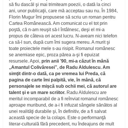
să fiu dascăl şi mai trimiteam poezii, o dată la cinci
ani, unor publicaţii, care mă acceptau sau nu. În 1984,
Florin Mugur îmi propusese să scriu un roman pentru
Cartea Românească. Am comunicat cu el tot prin
poştă, că n-am reuşit să-l întâlnesc, deşi el mi-a
propus de câteva ori acest lucru. N-aveam nici telefon
ca să-l sun, după cum îmi sugera mereu. A murit şi
toate proiectele mele s-au risipit. Romanul românesc
se anemiase epic, proza părea a-şi fi epuizat
resursele. Apoi,
prin anii ’90, mi-a căzut în mână
„Amantul Colivăresei”, de Radu Aldulescu. Am
simţit dintr-o dată, ca pe vremea lui Preda, că
pagina de carte îmi palpită, vie, în mână, că
personajele se mişcă sub ochii mei, că autorul are
talent şi e un mare scriitor.
Radu Aldulescu are
meritul incomparabil de a fi reînviat romanul românesc
aproape muribund, de a-i fi infuzat sângele sănătos al
unei realităţi durabile şi, în definitiv, de a fi salvat
această specie de la colaps. Este o performanţă
literar-culturală fără precedent, nu îndeajuns de mult