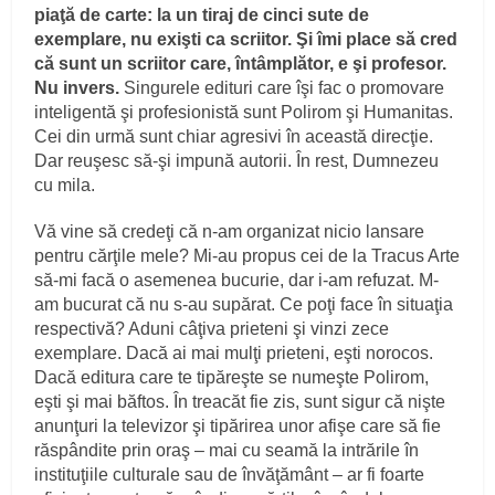
piaţă de carte: la un tiraj de cinci sute de
exemplare, nu exişti ca scriitor. Şi îmi place să cred
că sunt un scriitor care, întâmplător, e şi profesor.
Nu invers.
Singurele edituri care îşi fac o promovare
inteligentă şi profesionistă sunt Polirom şi Humanitas.
Cei din urmă sunt chiar agresivi în această direcţie.
Dar reuşesc să-şi impună autorii. În rest, Dumnezeu
cu mila.
Vă vine să credeţi că n-am organizat nicio lansare
pentru cărţile mele? Mi-au propus cei de la Tracus Arte
să-mi facă o asemenea bucurie, dar i-am refuzat. M-
am bucurat că nu s-au supărat. Ce poţi face în situaţia
respectivă? Aduni câţiva prieteni şi vinzi zece
exemplare. Dacă ai mai mulţi prieteni, eşti norocos.
Dacă editura care te tipăreşte se numeşte Polirom,
eşti şi mai băftos. În treacăt fie zis, sunt sigur că nişte
anunţuri la televizor şi tipărirea unor afişe care să fie
răspândite prin oraş – mai cu seamă la intrările în
instituţiile culturale sau de învăţământ – ar fi foarte