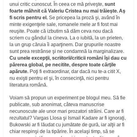
unui critic cunoscut. În ceea ce mă priveşte,
sunt
foarte mâhnit că Valeriu Cristea nu mai trăieşte. Aş
fi scris pentru el.
Se pricepea la proză şi, având în
minte exigenţele sale, romanele mele ar fi fost mai
reuşite. Poate că izbutim să dăm ceva nou dacă
scriem cu gândul la cineva. La o iubită, la un prieten,
la un grup căruia îi aparţinem. Dar grupurile noastre
sunt prea restrânse şi ne condamnă la marginalizare.
Cu unele excepţii, scriitorii/criticii români îşi dau cu
părerea global, pe necitite, despre toate cărţile
apărute.
Poţi fi extraordinar, dar dacă nu te-a citit X,
nu exişti pentru el şi, în consecinţă, nici pentru
literatura română.
Voiam să propun un experiment pe blogul meu. Să fie
publicate, sub anonimat, câteva manuscrise
necunoscute ale unor mari prozatori străini. Care ar fi
rezultatul? Vargas Llosa şi Ismail Kadare ar fi ignoraţi,
Bukowski ar fi lăudat cu jumătate de gură, iar alţii ar fi
chiar respinşi de la tipărire. În acelaşi timp, să se