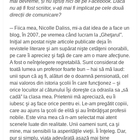
mai devreme, și nu lipsiți nici de pe Facebook. Dacă
nu ați fi fost scriitor, v-ați mai fi implicat pe cele două
direcții de comunicare?
─ Fiica mea, Nicolle Daliss, mi-a dat idea de a face un
blog, în 2007, pe vremea când lucram la „Gheţarul”.
Iniţial am postat nişte articole publicate deja în
revistele literare şi am supărat nişte cetăţeni onorabili,
pe care îi apreciez şi faţă de care am o mare afecţiune.
A fost o neînţelegere regretabilă. Sunt considerat de
toată lumea un profesor foarte bun – hai să mă laud:
unii spun că aş fi, alături de o doamnă pensionată, cel
mai valoros din istoria şcolii în care funcţionez – şi
orice locuitor al cătunului îşi doreşte ca odrasla sa „să
cadă” la clasa mea. Prietenii mă apreciază, eu îi
iubesc şi aş face orice pentru ei. Le-am pregătit copiii,
care au ajuns la şcoli de elită şi au îmbrăţişat profesii
nobile. Este vina mea că n-am selectat mai atent
scenele luate din realitate. Unii oameni sunt, ca şi
mine, mai sensibili la asperităţile vieţii. Îi înţeleg. Dar,
pur şi simplu, viaţa adevărată aşază mai bine