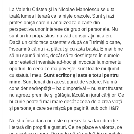
La Valeriu Cristea şi la Nicolae Manolescu se uita
toată lumea literară ca la nişte oracole. Sunt şi azi
profesionişti care nu analizează o carte din
perspectiva unor interese de grup ori personale. Nu
sunt un tip prăpăstios, nu văd conspiraţii nicăieri.
Dacă un critic tace ostentativ după ce îi trimiţi o carte,
înseamnă că nu i-a plăcut şi cu asta basta. E mai bine
să nu spună nimic, decât să te desfiinţeze în numele
unor estetici inventate ad-hoc şi invocate la momentul
oportun. În ceea ce mă priveşte, sunt foarte mulţumit
cu statutul meu.
Sunt scriitor şi asta e totul pentru
mine.
Sunt fericit din acest punct de vedere. Nu mă
consider nedreptăţit – ba dimpotrivă! – nu sunt frustrat,
nu agreez premiile şi gălăgia făcută în jurul cărţilor. Ce
bucurie poate fi mai mare decât aceea de a crea viaţă
şi personaje care se mişcă pe pagină, sub ochii tăi?
Nu ştiu însă dacă nu este o greşeală să faci direcţie
literară din propriile gusturi. Ce ne place e valoros, ce
ne displace e zero. De unde până unde? E o vanitate