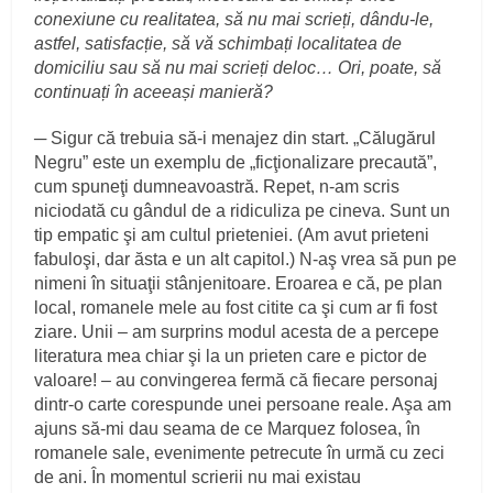
conexiune cu realitatea, să nu mai scrieți, dându-le,
astfel, satisfacție, să vă schimbați localitatea de
domiciliu sau să nu mai scrieți deloc… Ori, poate, să
continuați în aceeași manieră?
─ Sigur că trebuia să-i menajez din start. „Călugărul
Negru” este un exemplu de „ficţionalizare precaută”,
cum spuneţi dumneavoastră. Repet, n-am scris
niciodată cu gândul de a ridiculiza pe cineva. Sunt un
tip empatic şi am cultul prieteniei. (Am avut prieteni
fabuloşi, dar ăsta e un alt capitol.) N-aş vrea să pun pe
nimeni în situaţii stânjenitoare. Eroarea e că, pe plan
local, romanele mele au fost citite ca şi cum ar fi fost
ziare. Unii – am surprins modul acesta de a percepe
literatura mea chiar şi la un prieten care e pictor de
valoare! – au convingerea fermă că fiecare personaj
dintr-o carte corespunde unei persoane reale. Aşa am
ajuns să-mi dau seama de ce Marquez folosea, în
romanele sale, evenimente petrecute în urmă cu zeci
de ani. În momentul scrierii nu mai existau