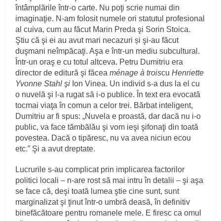
întâmplările într-o carte. Nu poţi scrie numai din
imaginaţie. N-am folosit numele ori statutul profesional
al cuiva, cum au făcut Marin Preda şi Sorin Stoica.
Ştiu că şi ei au avut mari necazuri și şi-au făcut
duşmani neîmpăcaţi. Aşa e într-un mediu subcultural.
Într-un oraş e cu totul altceva. Petru Dumitriu era
director de editură şi făcea
ménage à trois
cu
Henriette
Yvonne Stahl şi
Ion Vinea. Un individ s-a dus la el cu
o nuvelă şi l-a rugat să i-o publice. În text era evocată
tocmai viaţa în comun a celor trei. Bărbat inteligent,
Dumitriu ar fi spus: „Nuvela e proastă, dar dacă nu i-o
public, va face tămbălău şi vom ieşi şifonaţi din toată
povestea. Dacă o tipăresc, nu va avea niciun ecou
etc.” Şi a avut dreptate.
Lucrurile s-au complicat prin implicarea factorilor
politici locali – n-are rost să mai intru în detalii – şi aşa
se face că, deşi toată lumea ştie cine sunt, sunt
marginalizat şi ţinut într-o umbră deasă, în definitiv
binefăcătoare pentru romanele mele. E firesc ca omul