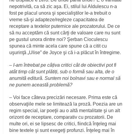
nepotrivită, ca să zic aşa. Ei, stilul lui Aldulescu n-a
fost pe placul unora şi specialiştilor le-a trebuit o
vreme să-şi adapteze/regleze capacitatea de
receptare a textelor puternice ale prozatorului. De ce
să nu acceptăm că sunt cărţi de valoare care nu sunt
pe gustul unora dintre noi? Şerban Cioculescu
spunea că minte acela care spune că a citit cu
uşurinţă „Ulise” de Joyce şi că i-a plăcut în întregime.
– I-am întrebat pe câțiva critici cât de obiectivi pot fi
atât timp cât sunt plătiți, sub o formă sau alta, de o
anumită editură. Suntem noi bolnavi sau e normal să
ne punem această problemă?
– Voi face câteva precizări necesare. Prima este că
observaţiile mele se limitează la proză. Poezia are un
regim special, iar poeţii au o altă mentalitate şi un alt
orizont de receptare, comparativ cu prozatorii. De
multe ori, ei se lipsesc de critici, fiindcă înţeleg mai
bine textele şi sunt exegeţi profunzi. Înţeleg mai în