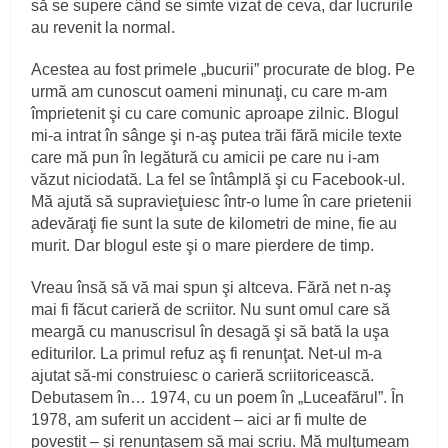
să se supere când se simte vizat de ceva, dar lucrurile
au revenit la normal.
Acestea au fost primele „bucurii” procurate de blog. Pe
urmă am cunoscut oameni minunaţi, cu care m-am
împrietenit şi cu care comunic aproape zilnic. Blogul
mi-a intrat în sânge şi n-aş putea trăi fără micile texte
care mă pun în legătură cu amicii pe care nu i-am
văzut niciodată. La fel se întâmplă şi cu Facebook-ul.
Mă ajută să supravieţuiesc într-o lume în care prietenii
adevăraţi fie sunt la sute de kilometri de mine, fie au
murit. Dar blogul este şi o mare pierdere de timp.
Vreau însă să vă mai spun şi altceva. Fără net n-aş
mai fi făcut carieră de scriitor. Nu sunt omul care să
meargă cu manuscrisul în desagă şi să bată la uşa
editurilor. La primul refuz aş fi renunţat. Net-ul m-a
ajutat să-mi construiesc o carieră scriitoricească.
Debutasem în… 1974, cu un poem în „Luceafărul”. În
1978, am suferit un accident – aici ar fi multe de
povestit – şi renunţasem să mai scriu. Mă mulţumeam