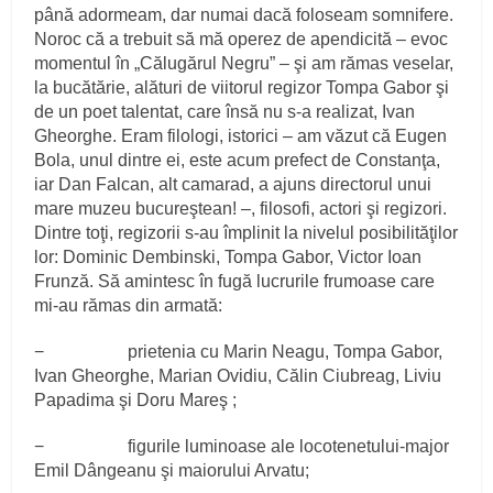
până adormeam, dar numai dacă foloseam somnifere.
Noroc că a trebuit să mă operez de apendicită – evoc
momentul în „Călugărul Negru” – şi am rămas veselar,
la bucătărie, alături de viitorul regizor Tompa Gabor şi
de un poet talentat, care însă nu s-a realizat, Ivan
Gheorghe. Eram filologi, istorici – am văzut că Eugen
Bola, unul dintre ei, este acum prefect de Constanţa,
iar Dan Falcan, alt camarad, a ajuns directorul unui
mare muzeu bucureştean! –, filosofi, actori şi regizori.
Dintre toţi, regizorii s-au împlinit la nivelul posibilităţilor
lor: Dominic Dembinski, Tompa Gabor, Victor Ioan
Frunză. Să amintesc în fugă lucrurile frumoase care
mi-au rămas din armată:
− prietenia cu Marin Neagu, Tompa Gabor,
Ivan Gheorghe, Marian Ovidiu, Călin Ciubreag, Liviu
Papadima şi Doru Mareş ;
− figurile luminoase ale locotenetului-major
Emil Dângeanu şi maiorului Arvatu;