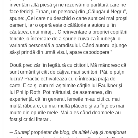
inventăm altă piesă şi ne rezervăm o partitură care ne
face fericiţi. Erhan, un personaj din „Călugărul Negru”,
spune: „Cei care nu deschid o carte sunt cei mai proşti
oameni, iar o operă este o călătorie a autorului în
căutarea unui miraj… O reinventare a propriei copilării
fericite, o încercare de a spune cuiva că îl iubeşti, o
variantă personală a paradisului. Când autorul ajunge
să-şi prindă din urmă visul, apare capodopera.”
Două precizări în legătură cu cititorii. Mă mândresc că
sunt urmărit şi citit de câţiva mari scriitori. Păi, e puţin
lucru? Practic echivalează cu o întreagă piaţă de
carte. E ca şi cum mi-aş trimite cărţile lui Faulkner şi
lui Philip Roth. Pot mărturisi, de asemenea, din
experienţă, că, în general, femeile m-au citit cu mai
multă răbdare, cu mai multă plăcere şi au înţeles mai
multe din opurile mele. Mai ales când doamnele au
fost şi critici literari.
─
Sunteți
proprietar
de blog, de altfel l-ați și menționat