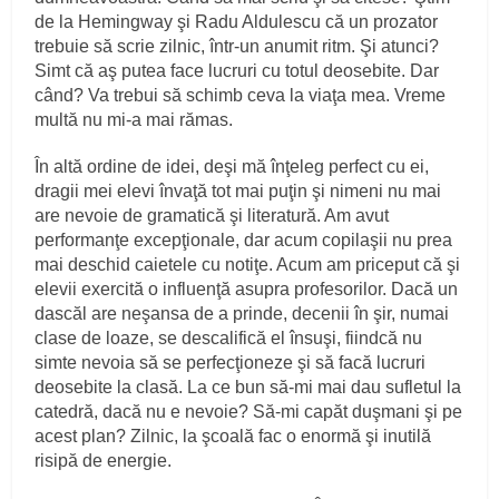
de la Hemingway şi Radu Aldulescu că un prozator
trebuie să scrie zilnic, într-un anumit ritm. Şi atunci?
Simt că aş putea face lucruri cu totul deosebite. Dar
când? Va trebui să schimb ceva la viaţa mea. Vreme
multă nu mi-a mai rămas.
În altă ordine de idei, deşi mă înţeleg perfect cu ei,
dragii mei elevi învaţă tot mai puţin şi nimeni nu mai
are nevoie de gramatică şi literatură. Am avut
performanţe excepţionale, dar acum copilaşii nu prea
mai deschid caietele cu notiţe. Acum am priceput că şi
elevii exercită o influenţă asupra profesorilor. Dacă un
dascăl are neşansa de a prinde, decenii în şir, numai
clase de loaze, se descalifică el însuşi, fiindcă nu
simte nevoia să se perfecţioneze şi să facă lucruri
deosebite la clasă. La ce bun să-mi mai dau sufletul la
catedră, dacă nu e nevoie? Să-mi capăt duşmani şi pe
acest plan? Zilnic, la şcoală fac o enormă şi inutilă
risipă de energie.