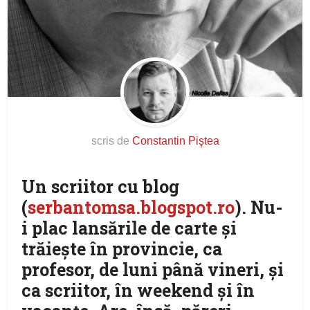
scris de
Constantin Piştea
Un scriitor cu blog
(
serbantomsa.blogspot.ro
). Nu-
i plac lansările de carte şi
trăieşte în provincie, ca
profesor, de luni până vineri, şi
ca scriitor, în weekend şi în