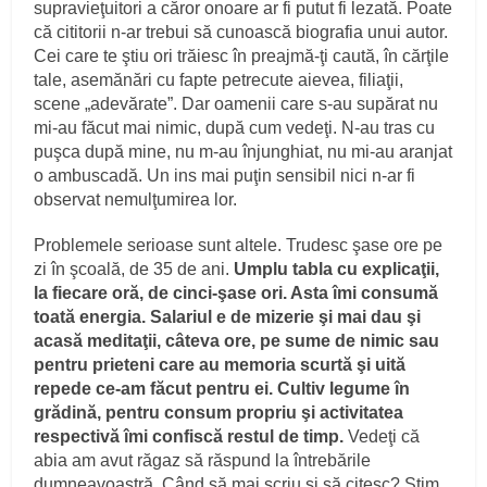
supravieţuitori a căror onoare ar fi putut fi lezată. Poate
că cititorii n-ar trebui să cunoască biografia unui autor.
Cei care te ştiu ori trăiesc în preajmă-ţi caută, în cărţile
tale, asemănări cu fapte petrecute aievea, filiaţii,
scene „adevărate”. Dar oamenii care s-au supărat nu
mi-au făcut mai nimic, după cum vedeţi. N-au tras cu
puşca după mine, nu m-au înjunghiat, nu mi-au aranjat
o ambuscadă. Un ins mai puţin sensibil nici n-ar fi
observat nemulţumirea lor.
Problemele serioase sunt altele. Trudesc şase ore pe
zi în şcoală, de 35 de ani.
Umplu tabla cu explicaţii,
la fiecare oră, de cinci-şase ori. Asta îmi consumă
toată energia. Salariul e de mizerie şi mai dau şi
acasă meditaţii, câteva ore, pe sume de nimic sau
pentru prieteni care au memoria scurtă şi uită
repede ce-am făcut pentru ei. Cultiv legume în
grădină, pentru consum propriu şi activitatea
respectivă îmi confiscă restul de timp.
Vedeţi că
abia am avut răgaz să răspund la întrebările
dumneavoastră. Când să mai scriu şi să citesc? Ştim