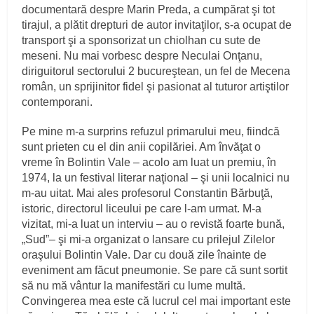
documentară despre Marin Preda, a cumpărat şi tot
tirajul, a plătit drepturi de autor invitaţilor, s-a ocupat de
transport şi a sponsorizat un chiolhan cu sute de
meseni. Nu mai vorbesc despre Neculai Onţanu,
diriguitorul sectorului 2 bucureştean, un fel de Mecena
român, un sprijinitor fidel şi pasionat al tuturor artiştilor
contemporani.
Pe mine m-a surprins refuzul primarului meu, fiindcă
sunt prieten cu el din anii copilăriei. Am învăţat o
vreme în Bolintin Vale – acolo am luat un premiu, în
1974, la un festival literar naţional – şi unii localnici nu
m-au uitat. Mai ales profesorul Constantin Bărbuţă,
istoric, directorul liceului pe care l-am urmat. M-a
vizitat, mi-a luat un interviu – au o revistă foarte bună,
„Sud”– şi mi-a organizat o lansare cu prilejul Zilelor
oraşului Bolintin Vale. Dar cu două zile înainte de
eveniment am făcut pneumonie. Se pare că sunt sortit
să nu mă vântur la manifestări cu lume multă.
Convingerea mea este că lucrul cel mai important este