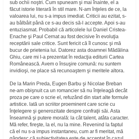
sub ochii noştri. Cum spuneam şi mai înainte, el a
făcut istorie literară în stil mare. N-am înţeles de ce, la
valoarea lui, nu s-a impus imediat. Criticii au ezitat, s-
au bâlbâit până ce s-au decis să-l accepte. Apoi s-au
entuziasmat. Probabil că articolele lui Daniel Cristea-
Enache şi Paul Cernat au fost decisive în evoluţia
receptării sale critice. Sunt fericit că îl cunosc şi mă
bucur de prietenia lui. Datorez asta doamnei Mădălina
Ghiu, care mi l-a prezentat în redacţia editurii Cartea
Românească. Avem o însuşire comună: nu suntem
invidioşi, ne place să recunoaştem şi meritele altora.
De la Marin Preda, Eugen Barbu şi Nicolae Breban
ne-am obişnuit ca un romancier să nu înţeleagă decât
proza pe care o scrie el, refuzând din start alte formule
artistice. Iată un scriitor proeminent care scrie cu
înţelegere şi generozitate despre confraţii săi. Asta
înseamnă şi putere morală: la cât talent, atâta caracter.
Mă refer, fireşte, la el, nu la mine. Revenind la faptul
că el nu s-a impus instantaneu, cum ar fi meritat, mă
gândesc că subiectivitatea este de acceptat în cazul