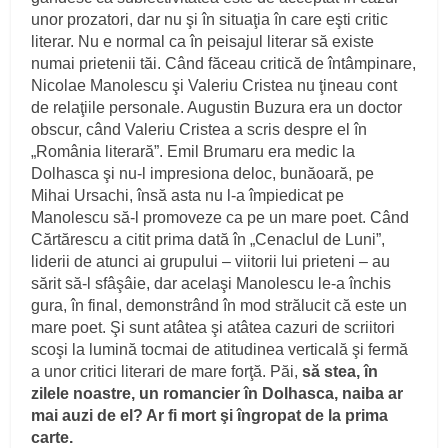
unor prozatori, dar nu şi în situaţia în care eşti critic
literar. Nu e normal ca în peisajul literar să existe
numai prietenii tăi. Când făceau critică de întâmpinare,
Nicolae Manolescu şi Valeriu Cristea nu ţineau cont
de relaţiile personale. Augustin Buzura era un doctor
obscur, când Valeriu Cristea a scris despre el în
„România literară”. Emil Brumaru era medic la
Dolhasca şi nu-l impresiona deloc, bunăoară, pe
Mihai Ursachi, însă asta nu l-a împiedicat pe
Manolescu să-l promoveze ca pe un mare poet. Când
Cărtărescu a citit prima dată în „Cenaclul de Luni”,
liderii de atunci ai grupului – viitorii lui prieteni – au
sărit să-l sfâşâie, dar acelaşi Manolescu le-a închis
gura, în final, demonstrând în mod strălucit că este un
mare poet. Şi sunt atâtea şi atâtea cazuri de scriitori
scoşi la lumină tocmai de atitudinea verticală şi fermă
a unor critici literari de mare forţă. Păi,
să stea, în
zilele noastre, un romancier în Dolhasca, naiba ar
mai auzi de el? Ar fi mort şi îngropat de la prima
carte.