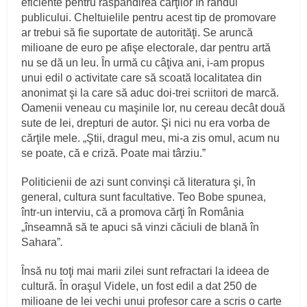
eficiente pentru răspândirea cărţilor în rândul
publicului. Cheltuielile pentru acest tip de promovare
ar trebui să fie suportate de autorităţi. Se aruncă
milioane de euro pe afişe electorale, dar pentru artă
nu se dă un leu. În urmă cu câţiva ani, i-am propus
unui edil o activitate care să scoată localitatea din
anonimat şi la care să aduc doi-trei scriitori de marcă.
Oamenii veneau cu maşinile lor, nu cereau decât două
sute de lei, drepturi de autor. Şi nici nu era vorba de
cărţile mele. „Ştii, dragul meu, mi-a zis omul, acum nu
se poate, că e criză. Poate mai târziu.”
Politicienii de azi sunt convinşi că literatura şi, în
general, cultura sunt facultative. Teo Bobe spunea,
într-un interviu, că a promova cărţi în România
„înseamnă să te apuci să vinzi căciuli de blană în
Sahara”
.
Însă nu toţi mai marii zilei sunt refractari la ideea de
cultură. În oraşul Videle, un fost edil a dat 250 de
milioane de lei vechi unui profesor care a scris o carte