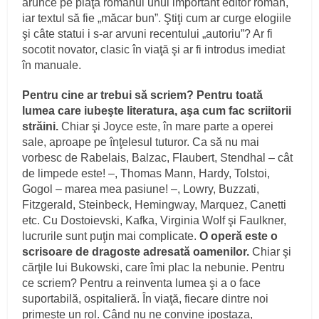
arunce pe piaţă romanul unui important editor român,
iar textul să fie „măcar bun”. Ştiţi cum ar curge elogiile
şi câte statui i s-ar arvuni recentului „autoriu”? Ar fi
socotit novator, clasic în viaţă şi ar fi introdus imediat
în manuale.
Pentru cine ar trebui să scriem? Pentru toată
lumea care iubeşte literatura, aşa cum fac scriitorii
străini.
Chiar şi Joyce este, în mare parte a operei
sale, aproape pe înţelesul tuturor. Ca să nu mai
vorbesc de Rabelais, Balzac, Flaubert, Stendhal – cât
de limpede este! –, Thomas Mann, Hardy, Tolstoi,
Gogol – marea mea pasiune! –, Lowry, Buzzati,
Fitzgerald, Steinbeck, Hemingway, Marquez, Canetti
etc. Cu Dostoievski, Kafka, Virginia Wolf şi Faulkner,
lucrurile sunt puţin mai complicate.
O operă este o
scrisoare de dragoste adresată oamenilor.
Chiar şi
cărţile lui Bukowski, care îmi plac la nebunie. Pentru
ce scriem? Pentru a reinventa lumea şi a o face
suportabilă, ospitalieră. În viaţă, fiecare dintre noi
primeşte un rol. Când nu ne convine ipostaza,