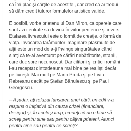
că îmi plac şi cărţile de acest fel, dar cred că ar trebui
să dăm credit tuturor formulelor artistice valide.
E posibil, vorba prietenului Dan Miron, ca operele care
sunt azi centrale să devină în viitor periferice şi invers.
Etalarea livrescului este o formă de creaţie, o formă de
viaţă. Invocarea tărâmurilor imaginare plăsmuite de
alţii este un mod de a-ţi învinge singurătatea când
simţi că te-ai aventurat pe cărări nebătătorite, stranii,
care duc spre necunoscut. Dar cititorii şi criticii români
i-au receptat dintotdeauna mai bine pe realişti decât
pe livreşti. Mai mult pe Marin Preda şi pe Liviu
Rebreanu decât pe Ştefan Bănulescu şi pe Paul
Georgescu.
─ Aşadar, aţi refuzat lansarea unei cărţi, un edil v-a
respins o iniţiativă din cauza crizei (financiare,
desigur) şi, în acelaşi timp, credeţi că nu e bine să
scrieţi pentru sine sau pentru câţiva prieteni. Atunci
pentru cine sau pentru ce scrieţi?