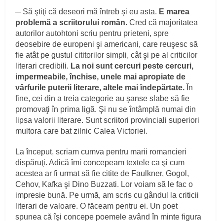
─ Să ştiţi că deseori mă întreb şi eu asta.
E marea
problemă a scriitorului român.
Cred că majoritatea
autorilor autohtoni scriu pentru prieteni, spre
deosebire de europeni şi americani, care reuşesc să
fie atât pe gustul cititorilor simpli, cât şi pe al criticilor
literari credibili.
La noi sunt cercuri peste cercuri,
impermeabile, închise, unele mai apropiate de
vârfurile puterii literare, altele mai îndepărtate.
În
fine, cei din a treia categorie au şanse slabe să fie
promovaţi în prima ligă. Şi nu se întâmplă numai din
lipsa valorii literare. Sunt scriitori provinciali superiori
multora care bat zilnic Calea Victoriei.
La început, scriam cumva pentru marii romancieri
dispăruţi. Adică îmi concepeam textele ca şi cum
acestea ar fi urmat să fie citite de Faulkner, Gogol,
Cehov, Kafka şi Dino Buzzati. Lor voiam să le fac o
impresie bună. Pe urmă, am scris cu gândul la criticii
literari de valoare. O făceam pentru ei. Un poet
spunea că îşi concepe poemele având în minte figura