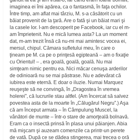
imaginea ei îmi apărea, ca o fantasmă, în faţa ochilor.
Între timp, am aflat mai târziu, M. s-a căsătorit cu un
băiat provenit de la ţară. Are o fată şi un băiat mari şi
la casele lor. I-am descoperit pe Facebook, iar cu el m-
am împrietenit. Nu e mică lumea asta? La un moment
dat, m-am trezit însă că nu-mi mai amintesc vocea ei,
mersul, chipul. Cămara sufletului meu, în care o
ţineam pe M. ca pe o prinţesă egipteană – am o fixaţie
cu Orientul! – , era goală, goală, goală. Nu mai
simţeam nimic pentru ea. Nici măcar cenuşa arderilor
de odinioară nu se mai păstrase. Nu e adevărat că
iubirea este eternă. E doar o iluzie. Numai Marquez
reuşeşte să ne convingă, în „Dragostea în vremea
holerei”, că lucrurile stau altfel. (Am încercat să salvez
povestea asta de la moarte în „Călugărul Negru”.) Aşa
că am început armata – în Câmpulung Muscel, la
vânători de munte – într-o stare de amorţeală bolnavă.
Eram ca o insectă prinsă în plasa unui păianjen. Abia
mă mişcam şi auzeam comenzile ca printr-un perete
de vată. După ce se dădea stingerea, mai trecea o oră