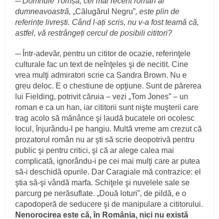
─ Domnule Tom
ș
a, cel mai recent roman al
dumneavoastră,
„Călugărul Negru”
, este plin de
referin
ț
e livre
ș
ti. Când l-a
ț
i scris, nu v-a fost teamă că,
astfel, vă restrânge
ț
i cercul de posibili cititori?
─ Într-adevăr, pentru un cititor de ocazie, referinţele
culturale fac un text de neînţeles şi de necitit. Cine
vrea mulţi admiratori scrie ca Sandra Brown. Nu e
greu deloc. E o chestiune de opţiune. Sunt de părerea
lui Fielding, potrivit căruia – vezi „Tom Jones” – un
roman e ca un han, iar cititorii sunt nişte muşterii care
trag acolo să mănânce şi laudă bucatele ori ocolesc
locul, înjurându-l pe hangiu. Multă vreme am crezut că
prozatorul român nu ar şti să scrie deopotrivă pentru
public şi pentru critici, şi că ar alege calea mai
complicată, ignorându-i pe cei mai mulţi care ar putea
să-i deschidă opurile. Dar Caragiale mă contrazice: el
ştia să-şi vândă marfa. Schiţele şi nuvelele sale se
parcurg pe nerăsuflate. „Două loturi”, de pildă, e o
capodoperă de seducere şi de manipulare a cititorului.
Nenorocirea este că, în România, nici nu există