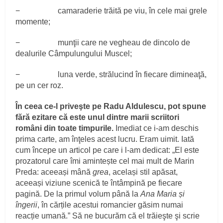
− camaraderie trăită pe viu, în cele mai grele
momente;
− munţii care ne vegheau de dincolo de
dealurile Câmpulungului Muscel;
− luna verde, strălucind în fiecare dimineaţă,
pe un cer roz.
În ceea ce-l priveşte pe Radu Aldulescu, pot spune
fără ezitare că este unul dintre marii scriitori
români din toate timpurile.
Imediat ce i-am deschis
prima carte, am înţeles acest lucru. Eram uimit. Iată
cum începe un articol pe care i l-am dedicat: „El este
prozatorul care îmi amintește cel mai mult de Marin
Preda: aceeași mână
grea
, același stil apăsat,
aceeași viziune scenică te întâmpină pe fiecare
pagină. De la primul volum până la
Ana Maria
ș
i
îngerii
, în cărțile acestui romancier găsim numai
reacție umană.” Să ne bucurăm că el trăieşte şi scrie