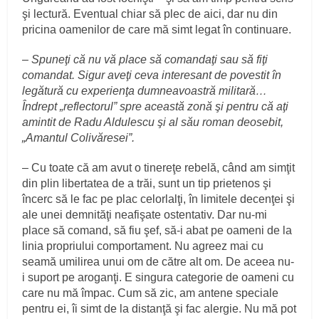
şi lectură. Eventual chiar să plec de aici, dar nu din
pricina oamenilor de care mă simt legat în continuare.
–
Spuneţi că nu vă place să comandaţi sau să fiţi
comandat. Sigur aveţi ceva interesant de povestit în
legătură cu experienţa dumneavoastră militară…
Îndrept „reflectorul” spre această zonă şi pentru că aţi
amintit de Radu Aldulescu şi al său roman deosebit,
„Amantul Colivăresei”.
– Cu toate că am avut o tinereţe rebelă, când am simţit
din plin libertatea de a trăi, sunt un tip prietenos şi
încerc să le fac pe plac celorlalţi, în limitele decenţei şi
ale unei demnităţi neafişate ostentativ. Dar nu-mi
place să comand, să fiu şef, să-i abat pe oameni de la
linia propriului comportament. Nu agreez mai cu
seamă umilirea unui om de către alt om. De aceea nu-
i suport pe aroganţi. E singura categorie de oameni cu
care nu mă împac. Cum să zic, am antene speciale
pentru ei, îi simt de la distanţă şi fac alergie. Nu mă pot