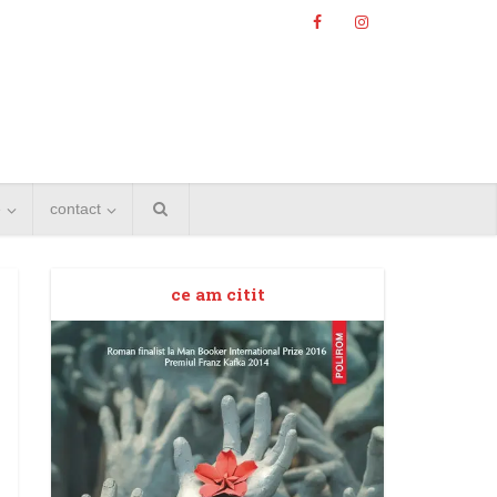
e
contact
ce am citit