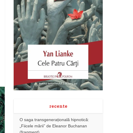
recente
O saga transgenerațională hipnotică:
„Fiicele mării” de Eleanor Buchanan
(fragment)