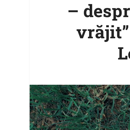
– despr
vrăjit
L