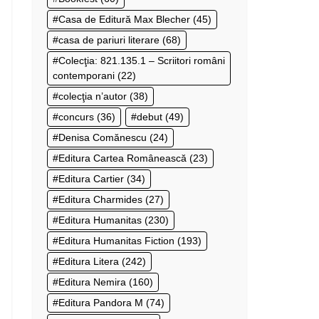
Casa de Editură Max Blecher
(45)
casa de pariuri literare
(68)
Colecţia: 821.135.1 – Scriitori români
contemporani
(22)
colecţia n’autor
(38)
concurs
(36)
debut
(49)
Denisa Comănescu
(24)
Editura Cartea Românească
(23)
Editura Cartier
(34)
Editura Charmides
(27)
Editura Humanitas
(230)
Editura Humanitas Fiction
(193)
Editura Litera
(242)
Editura Nemira
(160)
Editura Pandora M
(74)