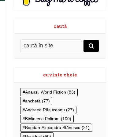
caută
cuvinte cheie
Anansi. World Fiction
(83)
anchetă
(77)
Andreea Răsuceanu
(27)
Biblioteca Polirom
(100)
Bogdan-Alexandru Stănescu
(21)
Bookfest
(60)