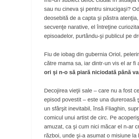
sau nu cineva şi pentru sinucigaşi? Oda
deosebită de a capta şi păstra atenţia,
secvenţe narative, el întreţine curiozit
episoadelor, purtându-şi publicul pe dru
Fiu de iobag din gubernia Oriol, peleri
către mama sa, iar dintr-un vis el ar fi
ori şi n-o să piară niciodată până v
Decojirea vieţii sale – care nu a fost 
episod povestit – este una dureroasă şi
un sfârşit inevitabil, însă Fliaghin, sup
comicul unui artist de circ. Pe acoperişu
amuzat, ca şi cum nici măcar el n-ar cr
război, unde şi-a asumat o misiune la li