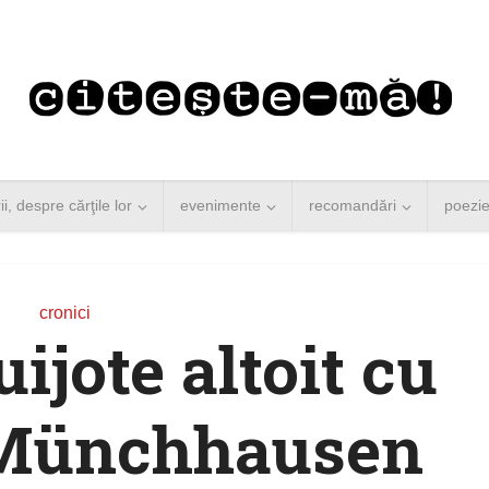
rii, despre cărţile lor
evenimente
recomandări
poezi
cronici
ijote altoit cu
 Münchhausen