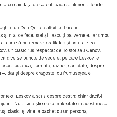
ucra cu caii, faţă de care îl leagă sentimente foarte
iaghin, un Don Quijote altoit cu baronul
i n-ai ce face, stai şi-i asculţi balivernele, iar timpul
u ai cum să nu remarci oralitatea şi naturaleţea
eskov, un clasic rus respectat de Tolstoi sau Cehov.
marca diverse puncte de vedere, pe care Leskov le
espre biserică, libertate, război, societate, despre
! –, dar şi despre dragoste, cu frumuseţea ei
 context, Leskov a scris despre destin: chiar dacă-l
is ajungi. Nu e cine ştie ce complexitate în acest mesaj,
 ruşi clasici şi vine la pachet cu un personaj