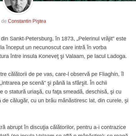
s de
Constantin Piştea
tă din Sankt-Petersburg, în 1873, „Pelerinul vrăjit” este
 la început un necunoscut care intră în vorba
ătura între insula Koneveţ şi Valaam, pe lacul Ladoga.
re călătorii de pe vas, care-l observă pe Fliaghin, îl
„intrarea pe scenă” şi până la sfârşit. În ochii
e o statură uriaşă, cu faţa smeadă, deschisă, şi cu
ă de călugăr, cu un brâu mânăstiresc lat, din curele, şi
ă abrupt în discuţia călătorilor, pentru a-i contrazice
a dată (pe insula Valaam se află o mânăstire): se roagă