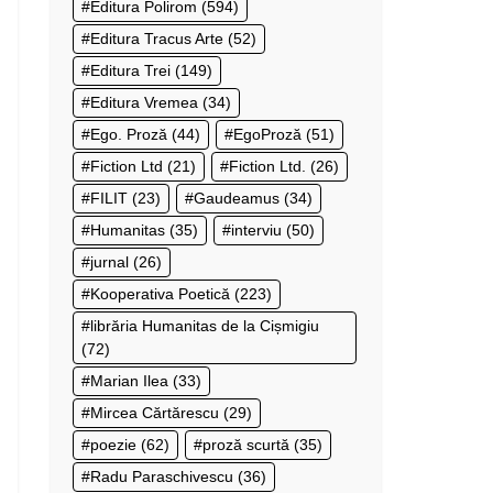
Editura Polirom
(594)
Editura Tracus Arte
(52)
Editura Trei
(149)
Editura Vremea
(34)
Ego. Proză
(44)
EgoProză
(51)
Fiction Ltd
(21)
Fiction Ltd.
(26)
FILIT
(23)
Gaudeamus
(34)
Humanitas
(35)
interviu
(50)
jurnal
(26)
Kooperativa Poetică
(223)
librăria Humanitas de la Cișmigiu
(72)
Marian Ilea
(33)
Mircea Cărtărescu
(29)
poezie
(62)
proză scurtă
(35)
Radu Paraschivescu
(36)