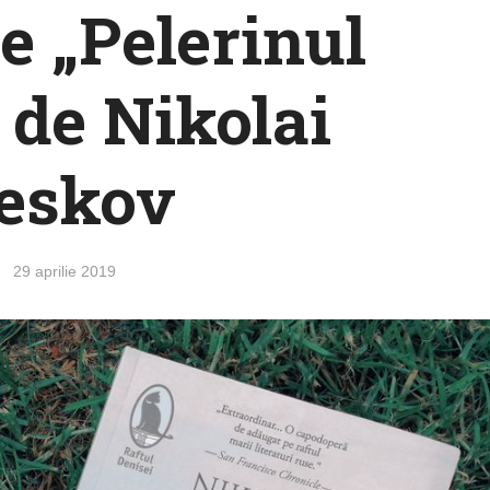
e „Pelerinul
” de Nikolai
eskov
29 aprilie 2019