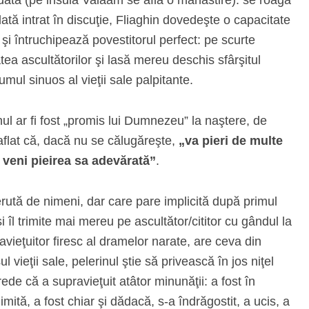
tă intrat în discuţie, Fliaghin dovedeşte o capacitate
 şi întruchipează povestitorul perfect: pe scurte
atea ascultătorilor şi lasă mereu deschis sfârşitul
mul sinuos al vieţii sale palpitante.
nul ar fi fost „promis lui Dumnezeu” la naştere, de
 aflat că, dacă nu se călugăreşte,
„va pieri de multe
a veni pieirea sa adevărată”
.
cerută de nimeni, dar care pare implicită după primul
 îl trimite mai mereu pe ascultător/cititor cu gândul la
ravieţuitor firesc al dramelor narate, are ceva din
l vieţii sale, pelerinul ştie să privească în jos niţel
ede că a supravieţuit atâtor minunăţii: a fost în
mită, a fost chiar şi dădacă, s-a îndrăgostit, a ucis, a