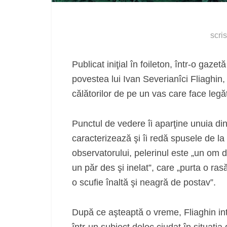
scri
Publicat iniţial în foileton, într-o gaze
povestea lui Ivan Severianîci Fliaghin,
călătorilor de pe un vas care face leg
Punctul de vedere îi aparţine unuia dint
caracterizează şi îi redă spusele de la 
observatorului, pelerinul este „un om d
un păr des şi inelat”, care „purta o ras
o scufie înaltă şi neagră de postav”.
După ce aşteaptă o vreme, Fliaghin intr
într-un subiect deloc ciudat în situaţi