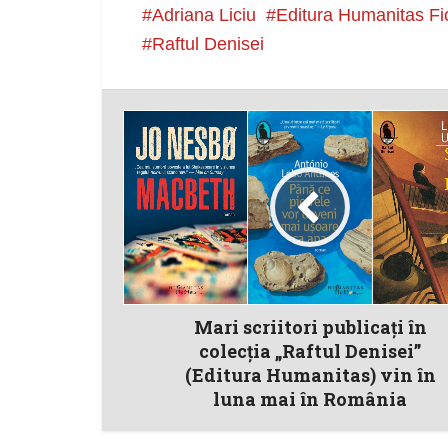
Adriana Liciu
Editura Humanitas Fi
Raftul Denisei
Mari scriitori publicaţi în
colecţia „Raftul Denisei”
(Editura Humanitas) vin în
luna mai în România