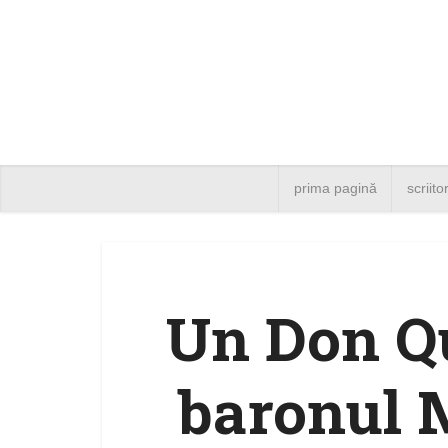
prima pagină
scriito
Un Don Qu
baronul