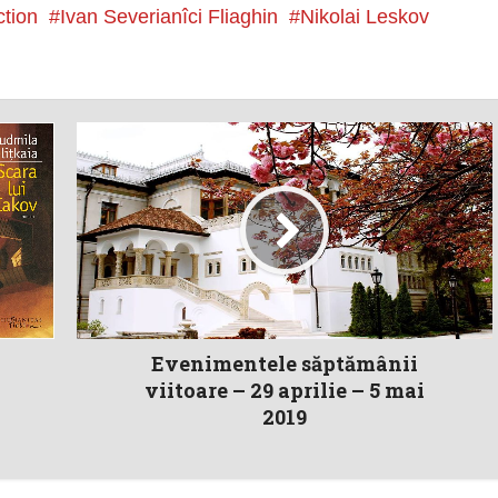
ction
Ivan Severianîci Fliaghin
Nikolai Leskov
Evenimentele săptămânii
viitoare – 29 aprilie – 5 mai
2019