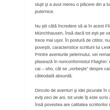
slujit şi a avut mereu o plăcere din a l
puternice.
Nu ştii câtă încredere să ai în acest Fl
Münchhausen, însă dacă tot eşti pe vas ş
trece mai uşor. În postură de cititor, n
poveştii, caracteristice scriiturii lui L
Printre aventurile pelerinului, vei re
plasează în nonconformistul Fliaghin: d
cai – oho, cât se „vorbeşte” despre cai
câteodată absurdă.
Dincolo de aventuri şi idei picurate în
eviţi zeci de ani, tot unde îţi este scr
însă povestea are calitatea scriitorilor